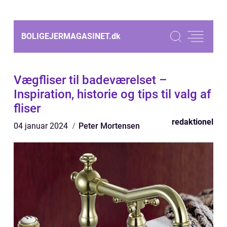
BOLIGEJERMAGASINET.
dk
Vægfliser til badeværelset –
Inspiration, historie og tips til valg af
fliser
redaktionel
04 januar 2024
Peter Mortensen