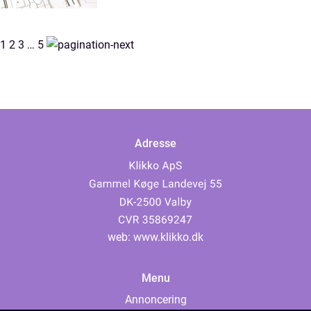
1
2
3
…
5
Adresse
web:
www.klikko.dk
Menu
Annoncering