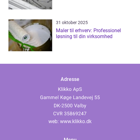
31 oktober 2025
Maler til erhverv: Professionel
løsning til din virksomhed
Adresse
web:
www.klikko.dk
Menu