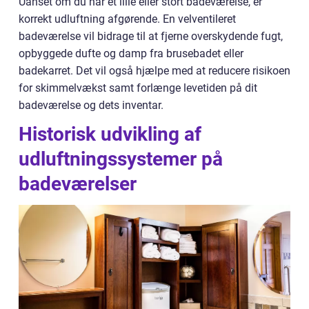
Uanset om du har et lille eller stort badeværelse, er
korrekt udluftning afgørende. En velventileret
badeværelse vil bidrage til at fjerne overskydende fugt,
opbyggede dufte og damp fra brusebadet eller
badekarret. Det vil også hjælpe med at reducere risikoen
for skimmelvækst samt forlænge levetiden på dit
badeværelse og dets inventar.
Historisk udvikling af
udluftningssystemer på
badeværelser