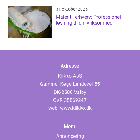
31 oktober 2025
Maler til erhverv: Professionel
løsning til din virksomhed
Adresse
web:
www.klikko.dk
Menu
Annoncering